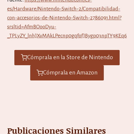
es/Hardware/Nintendo-Switch-2/Compatibilidad-
con-accesorios-de-Nintendo-Switch-2786091.html?
srsltid=AfmBOooDyu-
_TPLyZY_lnhJXvMAkLPecnp0gqfofJBygp03npTY9KEq6
Cómprala en la Store de Nintendo
Cómprala en Amazon
Publicaciones Similares