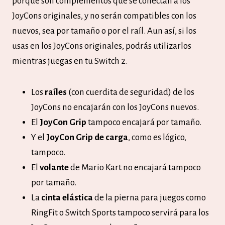
porque son complementos que se conectan a los
JoyCons originales, y no serán compatibles con los
nuevos, sea por tamaño o por el raíl. Aun así, si los
usas en los JoyCons originales, podrás utilizarlos
mientras juegas en tu Switch 2.
Los
raíles
(con cuerdita de seguridad) de los
JoyCons no encajarán con los JoyCons nuevos.
El
JoyCon Grip
tampoco encajará por tamaño.
Y el
JoyCon Grip de carga
, como es lógico,
tampoco.
El
volante
de Mario Kart no encajará tampoco
por tamaño.
La
cinta elástica
de la pierna para juegos como
RingFit o Switch Sports tampoco servirá para los