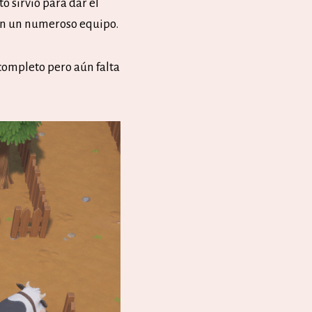
sto sirvió para dar el
on un numeroso equipo.
 completo pero aún falta