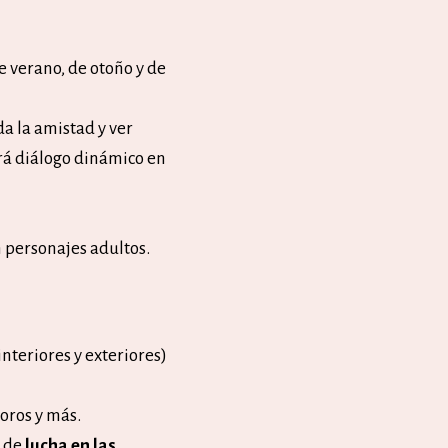
e verano, de otoño y de
a la amistad y ver
rá diálogo dinámico en
n personajes adultos.
interiores y exteriores)
oros y más.
a de
lucha en las