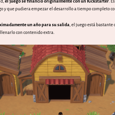
nd,
el juego se financió originalmente con un Kickstarter
. E
o y que pudiera empezar el desarrollo a tiempo completo c
ximadamente un año para su salida
, el juego está bastante
ellenarlo con contenido extra.