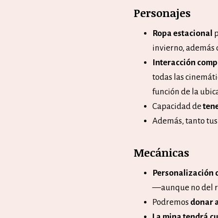
Personajes
Ropa estacional
p
invierno, además d
Interacción comp
todas las cinemát
función de la ubic
Capacidad de
tene
Además, tanto tus
Mecánicas
Personalización 
—aunque no del r
Podremos
donar 
La mina tendrá c