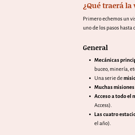
¿Qué traerá la 
Primero echemos un vist
uno de los pasos hasta 
General
Mecánicas princi
buceo, minería, etc
Una serie de
misi
Muchas misiones
Acceso a todo el
Access).
Las cuatro estaci
el año).