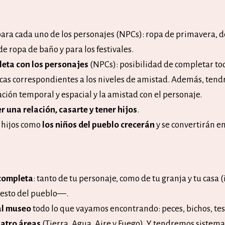
ara cada uno de los personajes (NPCs): ropa de primavera, d
e ropa de baño y para los festivales.
leta con los personajes
(NPCs): posibilidad de completar tod
icas correspondientes a los niveles de amistad. Además, tend
ación temporal y espacial y la amistad con el personaje.
r una relación, casarte y tener hijos
.
 hijos como
los niños del pueblo crecerán
y se convertirán e
completa
: tanto de tu personaje, como de tu granja y tu casa (
esto del pueblo—.
al museo
todo lo que vayamos encontrando: peces, bichos, tes
uatro áreas
(Tierra, Agua, Aire y Fuego). Y tendremos sistem