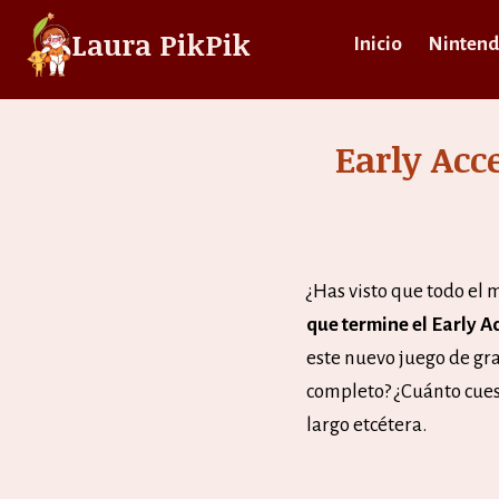
Saltar
Laura PikPik
Inicio
Nintend
al
contenido
Early Acc
¿Has visto que todo el
que termine el Early A
este nuevo juego de gra
completo? ¿Cuánto cues
largo etcétera.