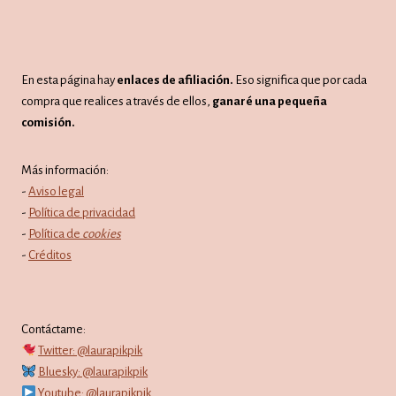
En esta página hay
enlaces de afiliación.
Eso significa que por cada
compra que realices a través de ellos,
ganaré una pequeña
comisión.
Más información:
-
Aviso legal
-
Política de privacidad
-
Política de
cookies
-
Créditos
Contáctame:
Twitter: @laurapikpik
Bluesky: @laurapikpik
Youtube: @laurapikpik