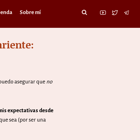
ienda
Sobre mí
riente:
y puedo asegurar que
no
is expectativas desde
 que sea (por ser una