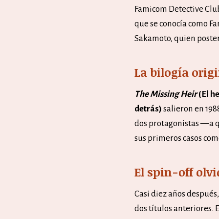
Famicom Detective Clu
que se conocía como Fam
Sakamoto, quien poster
La bilogía orig
The Missing Heir
(El h
detrás)
salieron en 198
dos protagonistas —a q
sus primeros casos com
El spin-off olv
Casi diez años después
dos títulos anteriores.