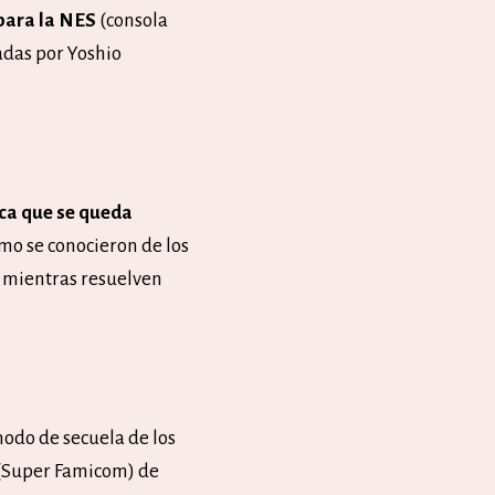
 para la NES
(consola
adas por Yoshio
ica que se queda
mo se conocieron de los
 mientras resuelven
modo de secuela de los
S (Super Famicom) de