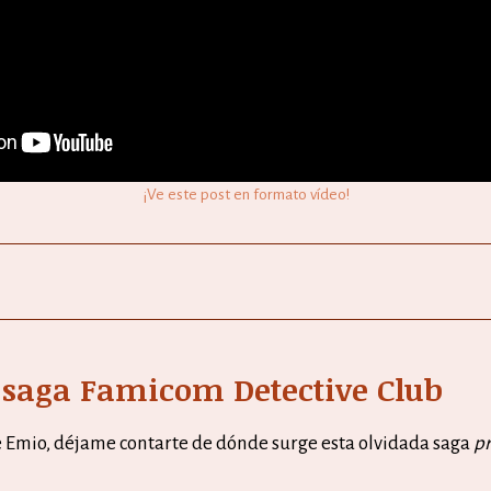
¡Ve este post en formato vídeo!
a saga Famicom Detective Club
e Emio, déjame contarte de dónde surge esta olvidada saga
p