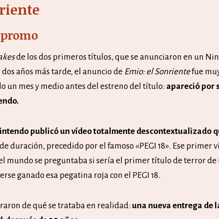
riente
a promo
akes
de los dos primeros títulos, que se anunciaron en un Nin
dos años más tarde, el anuncio de
Emio: el Sonriente
fue muy
lo un mes y medio antes del estreno del título:
apareció por 
endo.
intendo publicó un vídeo totalmente descontextualizado q
de duración, precedido por el famoso «PEGI 18». Ese primer 
el mundo se preguntaba si sería el primer título de terror de
rse ganado esa pegatina roja con el PEGI 18.
raron de qué se trataba en realidad:
una nueva entrega de l