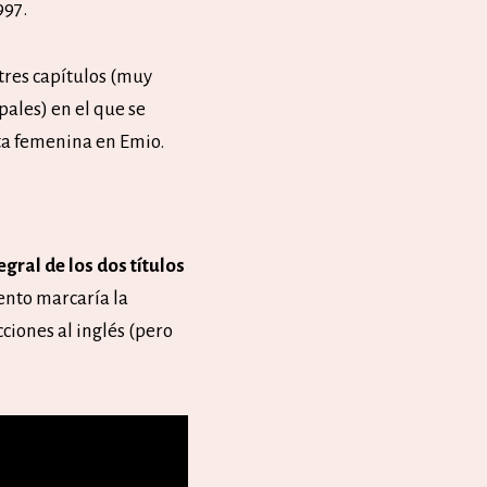
997.
tres capítulos (muy
pales) en el que se
sta femenina en Emio.
egral de los dos títulos
ento marcaría la
cciones al inglés (pero