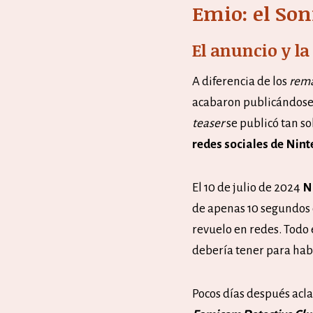
Emio: el Son
El anuncio y l
A diferencia de los
rem
acabaron publicándose 
teaser
se publicó tan so
redes sociales de Nint
El 10 de julio de 2024
N
de apenas 10 segundos 
revuelo en redes. Todo 
debería tener para habe
Pocos días después acla