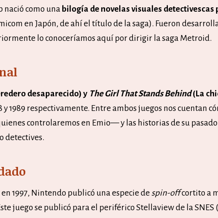
b nació como una
bilogía de novelas visuales detectivescas
icom en Japón, de ahí el título de la saga). Fueron desarroll
iormente lo conoceríamos aquí por dirigir la saga Metroid.
inal
eredero desaparecido) y
The Girl That Stands Behind
(La ch
8 y 1989 respectivamente. Entre ambos juegos nos cuentan có
uienes controlaremos en Emio— y las historias de su pasado
o detectives.
idado
, en 1997, Nintendo publicó una especie de
spin-off
cortito a 
 Este juego se publicó para el periférico Stellaview de la SNE