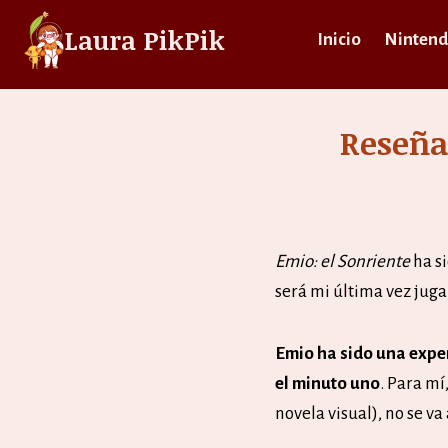
Saltar
Laura PikPik
Inicio
Nintend
al
contenido
Reseña
Emio: el Sonriente
ha s
será mi última vez juga
Emio ha sido una expe
el minuto uno
. Para mí
novela visual), no se v