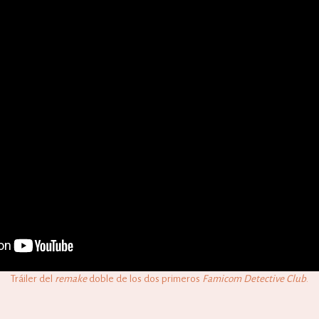
Tráiler del
remake
doble de los dos primeros
Famicom Detective Club
.