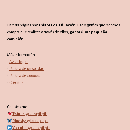
En esta página hay
enlaces de afiliación.
Eso significa que por cada
compra que realices a través de ellos,
ganaré una pequeña
comisión.
Más información:
-
Aviso legal
-
Política de privacidad
-
Política de
cookies
-
Créditos
Contáctame:
Twitter: @laurapikpik
Bluesky: @laurapikpik
Youtube: @laurapikpik