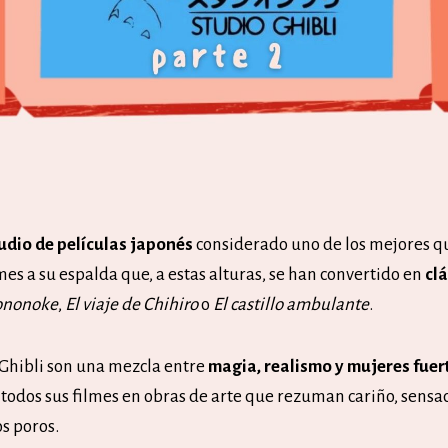
tudio de películas japonés
considerado uno de los mejores qu
es a su espalda que, a estas alturas, se han convertido en
cl
ononoke
,
El viaje de Chihiro
o
El castillo ambulante
.
 Ghibli son una mezcla entre
magia, realismo y mujeres fuer
 todos sus filmes en obras de arte que rezuman cariño, sensa
s poros.