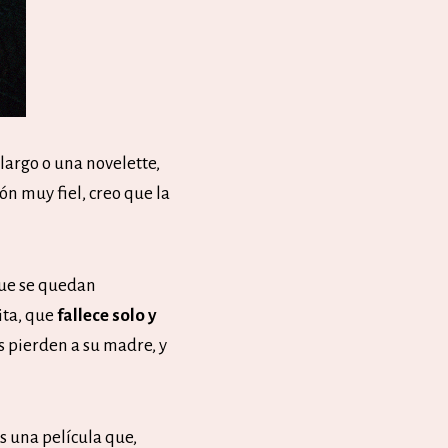
largo o una novelette,
ón muy fiel, creo que la
que se quedan
ita, que
fallece solo y
s pierden a su madre, y
Es una película que,