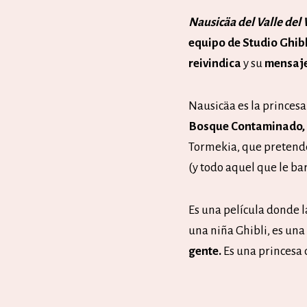
Nausicäa del Valle del
equipo de Studio Ghib
reivindica
y su
mensaje
Nausicäa es la princesa
Bosque Contaminado,
Tormekia, que pretend
(y todo aquel que le bar
Es una película donde l
una niña Ghibli, es una
gente.
Es una princesa q