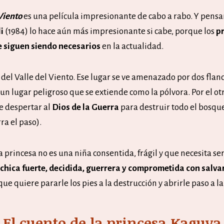
 Viento
es una película impresionante de cabo a rabo. Y pensa
li
(1984) lo hace aún más impresionante si cabe, porque los
pr
 siguen siendo necesarios
en la actualidad.
 del Valle del Viento. Ese lugar se ve amenazado por dos flanc
un lugar peligroso que se extiende como la pólvora. Por el otr
e despertar al
Dios de la Guerra
para destruir todo el bosque
ra el paso).
a princesa no es una niña consentida, frágil y que necesita se
chica fuerte, decidida, guerrera y comprometida con salvar
ue quiere pararle los pies a la destrucción y abrirle paso a la
El cuento de la princesa Kaguya